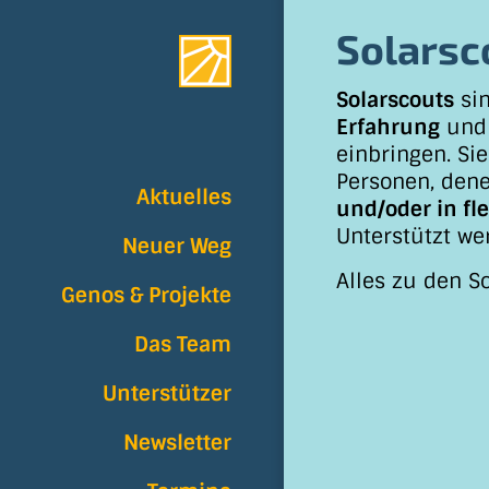
Solarsc
Solarscouts
si
Erfahrung
und 
einbringen. Si
Personen, dene
Aktuelles
und/oder in fl
Unterstützt we
Neuer Weg
Alles zu den S
Genos & Projekte
Das Team
Unterstützer
Newsletter